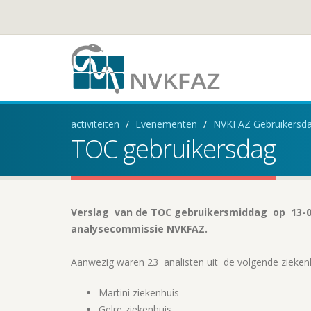
activiteiten
Evenementen
NVKFAZ Gebruikersd
TOC gebruikersdag
Verslag van de TOC gebruikersmiddag op 13-09-
analysecommissie NVKFAZ.
Aanwezig waren 23 analisten uit de volgende zieken
Martini ziekenhuis
Gelre ziekenhuis