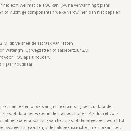
of het echt wel met de TOC kan. (bv. na verwarming tijdens
en of vluchtige componenten welke verdwijnen dan niet bepalen
M, dit versnelt de afbraak van resten.
n water (miliQ) wegzetten of salpeterzuur 2M.
erk voor TOC apart houden.
ls 1 jaar houdbaar.
g zet dan testen of de slang in de drainpot goed zit door de L
ikstof door het water in de drainpot borrelt. Als dit niet zo is
is dat het water afkomstig van het stikstof dat afgekoeld wordt tot
 het systeem in gaat langs de halogeenscrubber, membraanfilter,