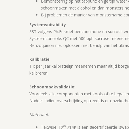
Bemonstering op het tappunt: enige tijd wate
schoonmaken met alcohol en dan monsters ne
Bij problemen de manier van monstername cont
Systemsuitability
SST volgens Ph.Eur.met benzoquinone en sucrose wordt
Systeemcontrole: QC met 500 ppb sucrose meeneme
Benzoquinon niet oplossen met behulp van het ultraso
Kalibratie
1 x per jaar kalibratielijn meenemen maar altijd bo
kalibreren.
Schoonmaakvalidatie:
Voordeel: alle componenten met koolstof te bepalen
Nadeel: indien overschrijding optreedt is er onzeker
Materiaal:
®
Texwipe :TX
714K is een gecertificeerde 'swa