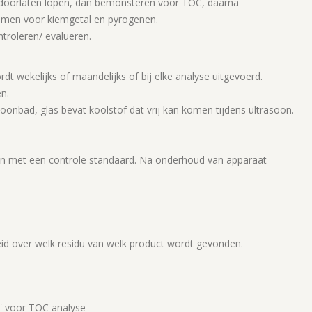
r doorlaten lopen, dan bemonsteren voor TOC, daarna
men voor kiemgetal en pyrogenen.
roleren/ evalueren.
 wekelijks of maandelijks of bij elke analyse uitgevoerd.
n.
onbad, glas bevat koolstof dat vrij kan komen tijdens ultrasoon.
rgen met een controle standaard. Na onderhoud van apparaat
heid over welk residu van welk product wordt gevonden.
b' voor TOC analyse