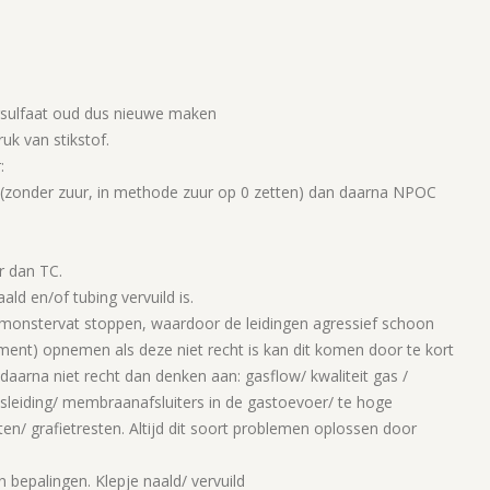
ersulfaat oud dus nieuwe maken
uk van stikstof.
:
 (zonder zuur, in methode zuur op 0 zetten) dan daarna NPOC
r dan TC.
ld en/of tubing vervuild is.
n monstervat stoppen, waardoor de leidingen agressief schoon
ment) opnemen als deze niet recht is kan dit komen door te kort
n daarna niet recht dan denken aan: gasflow/ kwaliteit gas /
gasleiding/ membraanafsluiters in de gastoevoer/ te hoge
ten/ grafietresten.
Altijd dit soort problemen oplossen door
n bepalingen. Klepje naald/ vervuild