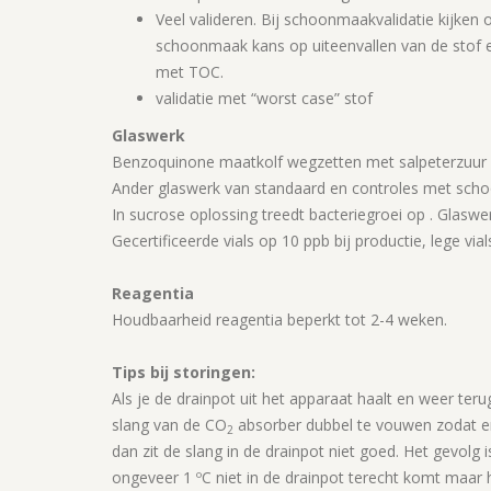
Veel valideren. Bij schoonmaakvalidatie kijken 
schoonmaak kans op uiteenvallen van de stof 
met TOC.
validatie met “worst case” stof
Glaswerk
Benzoquinone maatkolf wegzetten met salpeterzuur 2 
Ander glaswerk van standaard en controles met schoo
In sucrose oplossing treedt bacteriegroei op . Glasw
Gecertificeerde vials op 10 ppb bij productie, lege via
Reagentia
Houdbaarheid reagentia beperkt tot 2-4 weken.
Tips bij storingen:
Als je de drainpot uit het apparaat haalt en weer teru
slang van de CO
absorber dubbel te vouwen zodat er st
2
dan zit de slang in de drainpot niet goed. Het gevolg 
ongeveer 1 ºC niet in de drainpot terecht komt maar