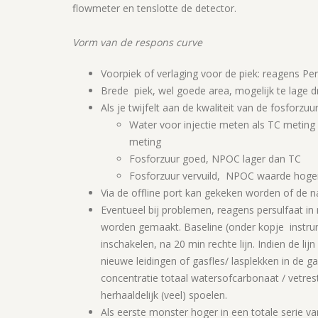
flowmeter en tenslotte de detector.
Vorm van de respons curve
Voorpiek of verlaging voor de piek: reagens P
Brede piek, wel goede area, mogelijk te lage dr
Als je twijfelt aan de kwaliteit van de fosforzuur
Water voor injectie meten als TC meting
meting
Fosforzuur goed, NPOC lager dan TC
Fosforzuur vervuild, NPOC waarde hoge
Via de offline port kan gekeken worden of de naa
Eventueel bij problemen, reagens persulfaat i
worden gemaakt.
Baseline (onder kopje instru
inschakelen, na 20 min rechte lijn.
Indien de lij
nieuwe leidingen of gasfles/ lasplekken in de 
concentratie totaal watersofcarbonaat / vetres
herhaaldelijk (veel) spoelen.
Als eerste monster hoger in een totale serie va