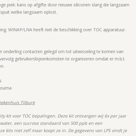
oge piek: kans op afgifte door nieuwe siliconen slang die langzaam
 spuit welke langzaam oplost.
ling. WINAP/LNA heeft niet de beschikking over TOC apparatuur.
 zijn onderling contacten gelegd om tot uitwisseling te komen van
 vervolg gebruikersbijeenkomsten te organiseren omdat er m.b.t.
en.
s
 Douma
ekenhuis Tilburg
ity kit voor TOC bepalingen. Deze kit ontvangen wij 6x per jaar
uit water, een sucrose standaard van 500 ppb en een
kits niet zelf maar koopt ze in. De gegevens van LPS vindt je