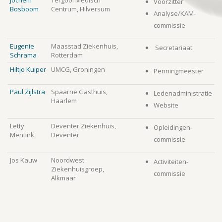
Jochem
Tergooi Medisch
Voorzitter
Bosboom
Centrum, Hilversum
Analyse/KAM-
commissie
Eugenie
Maasstad Ziekenhuis,
Secretariaat
Schrama
Rotterdam
Hiltjo Kuiper
UMCG, Groningen
Penningmeester
Paul Zijlstra
Spaarne Gasthuis,
Ledenadministratie
Haarlem
Website
Letty
Deventer Ziekenhuis,
Opleidingen-
Mentink
Deventer
commissie
Jos Kauw
Noordwest
Activiteiten-
Ziekenhuisgroep,
commissie
Alkmaar