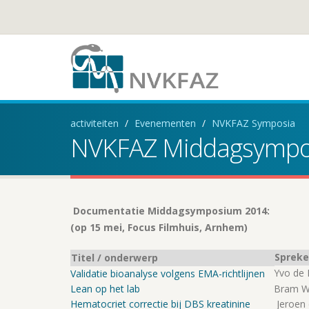
activiteiten
Evenementen
NVKFAZ Symposia
NVKFAZ Middagsympo
Documentatie Middagsymposium 2014:
(op 15 mei, Focus Filmhuis, Arnhem)
Spreke
Titel / onderwerp
Yvo de 
Validatie bioanalyse volgens EMA-richtlijnen
Lean op het lab
Bram W
Hematocriet correctie bij DBS kreatinine
Jeroen 