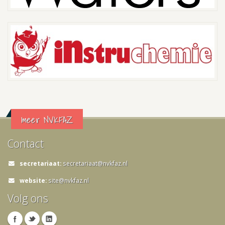
meer NVKFAZ
Contact
secretariaat:
secretariaat@nvkfaz.nl
website:
site@nvkfaz.nl
Volg ons